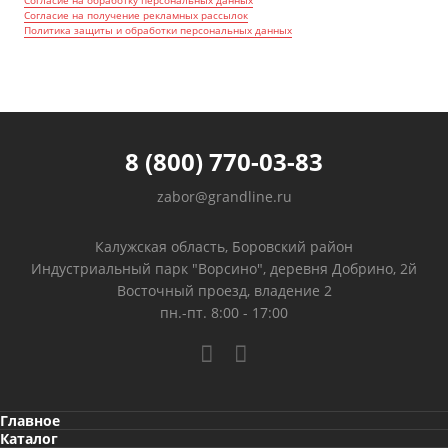
Согласие на обработку персональных данных
Согласие на получение рекламных рассылок
Политика защиты и обработки персональных данных
8 (800) 770-03-83
zabor@grandline.ru
Калужская область, Боровский район
Индустриальный парк "Ворсино", деревня Добрино, 2й
Восточный проезд, владение 2
пн.-пт. 8:00 - 17:00
Главное
Каталог