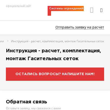
официальный сайт
Системы ограждений
Отправить заявку
на расчет
ции
Инструкция - расчет, комплектация, монтаж Гасительных сеток
Инструкция - расчет, комплектация,
монтаж Гасительных сеток
ОСТАЛИСЬ ВОПРОСЫ? НАПИШИТЕ НАМ!
Обратная связь
Оставьте заявку, мы свяжемся с вами