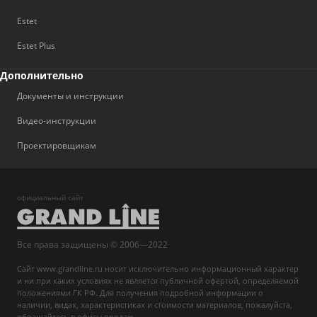
Estet
Estet Plus
Дополнительно
Документы и инструкции
Видео-инструкции
Проектировщикам
официальный сайт
Все права защищены © 2006—2022
Сайт www.grandline.ru носит исключительно информационный характер
и ни при каких условиях не является публичной офертой, определяемой
положениями ГК РФ. Для получения подробной информации о
наличии, видах, характеристиках и стоимости материалов, пожалуйста,
обращайтесь в офисы продаж.