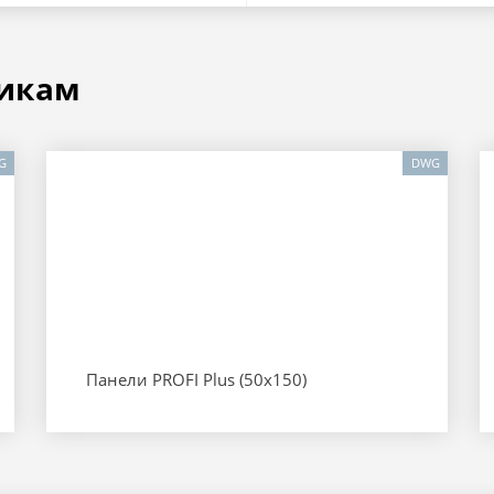
икам
G
DWG
Панели PROFI Plus (50х150)