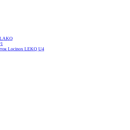
x LAKQ
P1
иток Locinox LEKQ U4