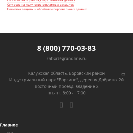
Согласие на обработку персональных данных
Согласие на получение рекламных рассылок
Политика защиты и обработки персональных данных
8 (800) 770-03-83
zabor@grandline.ru
Калужская область, Боровский район
Индустриальный парк "Ворсино", деревня Добрино, 2й
Восточный проезд, владение 2
пн.-пт. 8:00 - 17:00
Главное