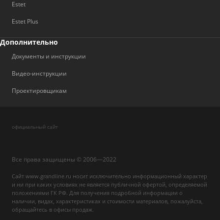
Estet
Estet Plus
Дополнительно
Документы и инструкции
Видео-инструкции
Проектировщикам
официальный сайт
Все права защищены © 2006—2022
Сайт www.grandline.ru носит исключительно информационный характер
и ни при каких условиях не является публичной офертой, определяемой
положениями ГК РФ. Для получения подробной информации о
наличии, видах, характеристиках и стоимости материалов, пожалуйста,
обращайтесь в офисы продаж.