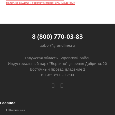
Политика защиты и обработки персональных данных
8 (800) 770-03-83
zabor@grandline.ru
Калужская область, Боровский район
Индустриальный парк "Ворсино", деревня Добрино, 2й
Восточный проезд, владение 2
пн.-пт. 8:00 - 17:00
Главное
О Компании