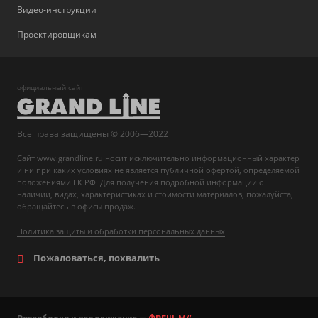
Видео-инструкции
Проектировщикам
официальный сайт
Все права защищены © 2006—2022
Сайт www.grandline.ru носит исключительно информационный характер
и ни при каких условиях не является публичной офертой, определяемой
положениями ГК РФ. Для получения подробной информации о
наличии, видах, характеристиках и стоимости материалов, пожалуйста,
обращайтесь в офисы продаж.
Политика защиты и обработки персональных данных
Пожаловаться, похвалить