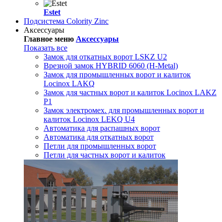
Estet
Подсистема Colority Zinc
Аксессуары
Главное меню
Аксессуары
Показать все
Замок для откатных ворот LSKZ U2
Врезной замок HYBRID 6060 (H-Metal)
Замок для промышленных ворот и калиток
Locinox LAKQ
Замок для частных ворот и калиток Locinox LAKZ
P1
Замок электромех. для промышленных ворот и
калиток Locinox LEKQ U4
Автоматика для распашных ворот
Автоматика для откатных ворот
Петли для промышленных ворот
Петли для частных ворот и калиток