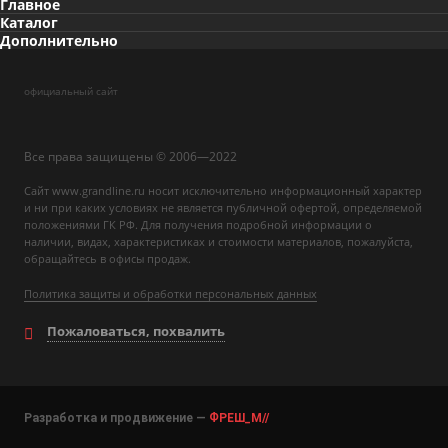
Главное
Каталог
Дополнительно
официальный сайт
Все права защищены © 2006—2022
Сайт www.grandline.ru носит исключительно информационный характер
и ни при каких условиях не является публичной офертой, определяемой
положениями ГК РФ. Для получения подробной информации о
наличии, видах, характеристиках и стоимости материалов, пожалуйста,
обращайтесь в офисы продаж.
Политика защиты и обработки персональных данных
Пожаловаться, похвалить
Разработка и продвижение —
ФРЕШ_М//