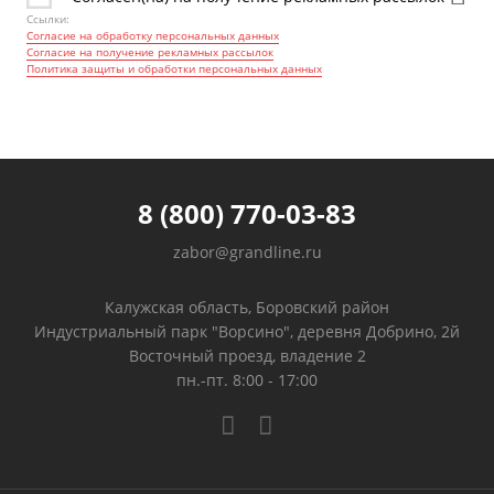
Ссылки:
Согласие на обработку персональных данных
Согласие на получение рекламных рассылок
Политика защиты и обработки персональных данных
8 (800) 770-03-83
zabor@grandline.ru
Калужская область, Боровский район
Индустриальный парк "Ворсино", деревня Добрино, 2й
Восточный проезд, владение 2
пн.-пт. 8:00 - 17:00