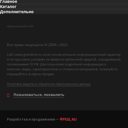
Главное
Каталог
Дополнительно
официальный сайт
Все права защищены © 2006—2022
Сайт www.grandline.ru носит исключительно информационный характер
и ни при каких условиях не является публичной офертой, определяемой
положениями ГК РФ. Для получения подробной информации о
наличии, видах, характеристиках и стоимости материалов, пожалуйста,
обращайтесь в офисы продаж.
Политика защиты и обработки персональных данных
Пожаловаться, похвалить
Разработка и продвижение —
ФРЕШ_М//