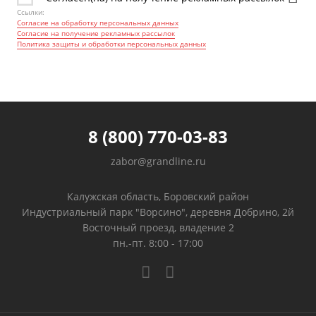
Ссылки:
Согласие на обработку персональных данных
Согласие на получение рекламных рассылок
Политика защиты и обработки персональных данных
8 (800) 770-03-83
zabor@grandline.ru
Калужская область, Боровский район
Индустриальный парк "Ворсино", деревня Добрино, 2й
Восточный проезд, владение 2
пн.-пт. 8:00 - 17:00